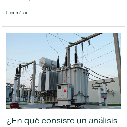
Leer más »
¿En
qué
consiste
un
análisis
de
gas
SF6?
¿En qué consiste un análisis