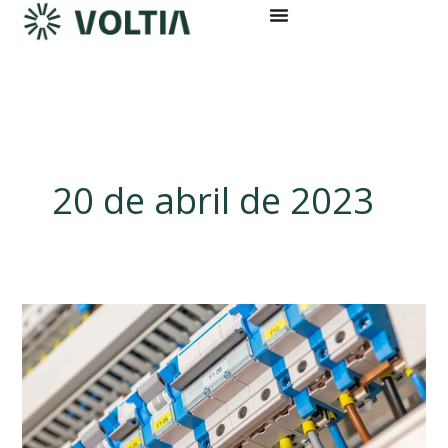
Ir
al
contenido
20 de abril de 2023
Fabricación
de
Cuadros
Eléctricos
a