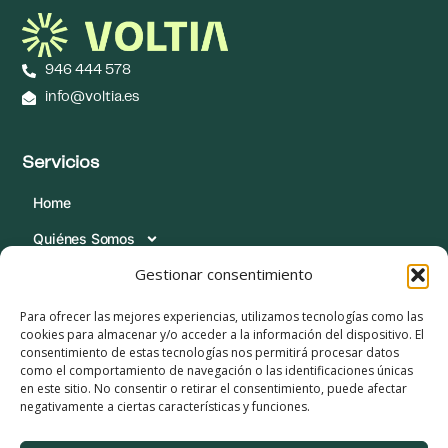
946 444 578
info@voltia.es
Servicios
Home
Quiénes Somos
Gestionar consentimiento
Servicios
Blog
Para ofrecer las mejores experiencias, utilizamos tecnologías como las
cookies para almacenar y/o acceder a la información del dispositivo. El
Contacta
consentimiento de estas tecnologías nos permitirá procesar datos
como el comportamiento de navegación o las identificaciones únicas
Condiciones Legales
en este sitio. No consentir o retirar el consentimiento, puede afectar
negativamente a ciertas características y funciones.
Política de Cookies