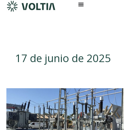
Ir
al
contenido
17 de junio de 2025
¿Qué
es
una
Máquina
Rotativa