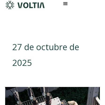
Ir
al
contenido
27 de octubre de
2025
Importancia
del
mantenimiento