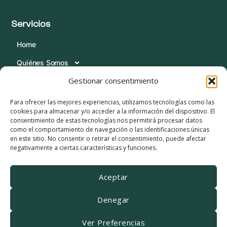
Servicios
Home
Quiénes Somos
Gestionar consentimiento
Servicios
Blog
Para ofrecer las mejores experiencias, utilizamos tecnologías como las
cookies para almacenar y/o acceder a la información del dispositivo. El
Contacta
consentimiento de estas tecnologías nos permitirá procesar datos
como el comportamiento de navegación o las identificaciones únicas
Condiciones Legales
en este sitio. No consentir o retirar el consentimiento, puede afectar
negativamente a ciertas características y funciones.
Política de Cookies
Política de Privacidad
Aceptar
Aviso Legal
Denegar
Canal de Informante
Ver Preferencias
Linkedin
Youtube