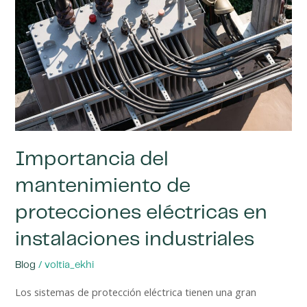
de
protecciones
eléctricas
en
instalaciones
industriales
Importancia del
mantenimiento de
protecciones eléctricas en
instalaciones industriales
/
Blog
voltia_ekhi
Los sistemas de protección eléctrica tienen una gran