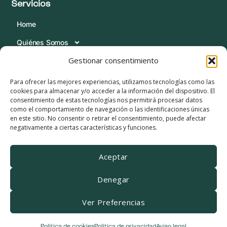
Servicios
Home
Quiénes Somos
Gestionar consentimiento
Servicios
Blog
Para ofrecer las mejores experiencias, utilizamos tecnologías como las
cookies para almacenar y/o acceder a la información del dispositivo. El
Contacta
consentimiento de estas tecnologías nos permitirá procesar datos
como el comportamiento de navegación o las identificaciones únicas
Condiciones Legales
en este sitio. No consentir o retirar el consentimiento, puede afectar
negativamente a ciertas características y funciones.
Política de Cookies
Política de Privacidad
Aceptar
Aviso Legal
Denegar
Canal de Informante
Ver Preferencias
Linkedin
Youtube
Política de cookies
Política de privacidad
Aviso legal