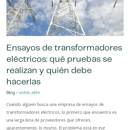
pruebas
se
realizan
y
quién
debe
Ensayos de transformadores
hacerlas
eléctricos: qué pruebas se
realizan y quién debe
hacerlas
/
Blog
voltia_ekhi
Cuando alguien busca una empresa de ensayos de
transformadores eléctricos, lo primero que encuentra es
una larga lista de proveedores que ofrecen,
aparentemente, lo mismo. El problema está en ese