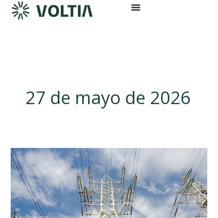
Ir
al
contenido
27 de mayo de 2026
Ensayos
de
transformadores
eléctricos:
qué