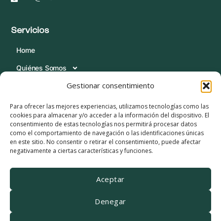
Servicios
Home
Quiénes Somos
Gestionar consentimiento
Servicios
Blog
Para ofrecer las mejores experiencias, utilizamos tecnologías como las
cookies para almacenar y/o acceder a la información del dispositivo. El
Contacta
consentimiento de estas tecnologías nos permitirá procesar datos
como el comportamiento de navegación o las identificaciones únicas
Condiciones Legales
en este sitio. No consentir o retirar el consentimiento, puede afectar
negativamente a ciertas características y funciones.
Política de Cookies
Política de Privacidad
Aceptar
Aviso Legal
Denegar
Canal de Informante