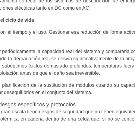
cionamiento correcto de los sistemas de desconexión de emerge
cciones eléctricas tanto en DC como en AC.
l ciclo de vida
 el tiempo y el uso. Gestionar esa reducción de forma activa 
r periódicamente la capacidad real del sistema y compararla c
do la degradación real se desvía significativamente de la pro
n subóptimos (ciclos demasiado profundos, temperaturas fuera
lotación antes de que el daño sea irreversible.
la planificación de la sustitución de módulos cuando su capac
 desequilibrios en el conjunto del sistema.
esgos específicos y protocolos
gran escala tiene riesgos de seguridad que no tienen equivalen
xotérmica en cadena dentro de una celda que, si no se cont