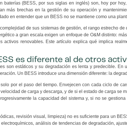
baterías (BESS, por sus siglas en inglés) son, hoy por hoy, 
tan más brechas en la gestión de su operación y mantenimien
dado en entender que un BESS no se mantiene como una planta
a complejidad de sus sistemas de gestión, el rango estrecho d
ergético a gran escala exigen un enfoque de O&M distinto: má
os activos renovables. Este artículo explica qué implica r
S es diferente al de otros acti
les son estáticos y su degradación es lenta y predecible. En 
peración. Un BESS introduce una dimensión diferente: la degrad
olo por el paso del tiempo. Envejecen con cada ciclo de carg
a velocidad de carga y descarga, y de si el estado de carga se
progresivamente la capacidad del sistema y, si no se gestiona
dicas, revisión visual, limpieza) no es suficiente para un B
 electroquímicos, análisis de tendencias de degradación, ajust