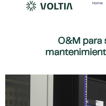
Home
Ir
al
contenido
O&M para s
mantenimient