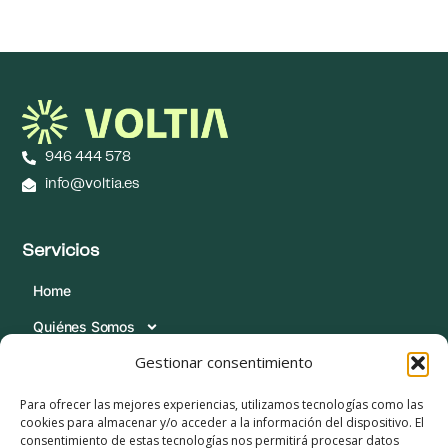
946 444 578
info@voltia.es
Servicios
Home
Quiénes Somos
Gestionar consentimiento
Servicios
Blog
Para ofrecer las mejores experiencias, utilizamos tecnologías como las
cookies para almacenar y/o acceder a la información del dispositivo. El
Contacta
consentimiento de estas tecnologías nos permitirá procesar datos